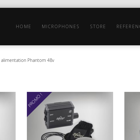
HOME
MICROPHONES
STORE
REFEREN
ou alimentation Phantom 48v
PROMO !