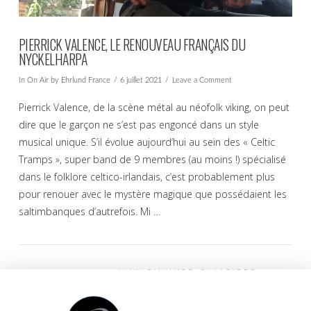
PIERRICK VALENCE, LE RENOUVEAU FRANÇAIS DU
NYCKELHARPA
In
On Air
by Ehrlund France
6 juillet 2021
Leave a Comment
Pierrick Valence, de la scène métal au néofolk viking, on peut
dire que le garçon ne s’est pas engoncé dans un style
musical unique. S’il évolue aujourd’hui au sein des « Celtic
Tramps », super band de 9 membres (au moins !) spécialisé
dans le folklore celtico-irlandais, c’est probablement plus
pour renouer avec le mystère magique que possédaient les
saltimbanques d’autrefois. Mi …
EHRLUND FRANCE
PARTENAIRES OFFICIELS
VIEW POST