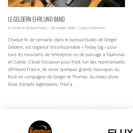
LE GELDERN EHRLUND BAND
In
On Air
by Ehrlund France
20 octobre 2020
Leave a Comment
Chaque fin de semaine, dans le bureau/studio de Greger
Geldern, est organisé l’incontournable « Friday Gig » pour
tous les musiciens de l’entreprise ou de passage à Siljansnäs
en Suède. C’était l’occasion pour Fred, l’un des représentants
d’Ehrlund France, de revoir quelques grands classiques du
Rock en compagnie de Greger et Thomas. Au milieu d’une
foule d’amplis légendaires, Fred a …
EHRLUND FRANCE
PARTENAIRES OFFICIELS
VIEW POST