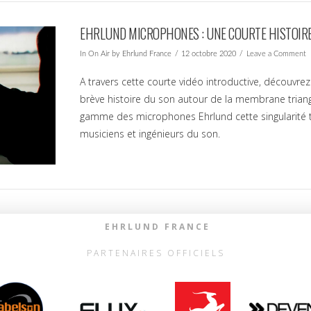
EHRLUND MICROPHONES : UNE COURTE HISTOIR
In
On Air
by Ehrlund France
12 octobre 2020
Leave a Comment
A travers cette courte vidéo introductive, découvre
brève histoire du son autour de la membrane triangu
gamme des microphones Ehrlund cette singularité t
musiciens et ingénieurs du son.
EHRLUND FRANCE
PARTENAIRES OFFICIELS