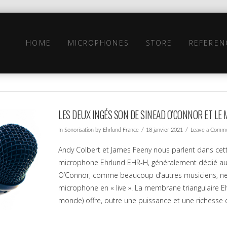
HOME
MICROPHONES
STORE
REFEREN
LES DEUX INGÉS SON DE SINEAD O’CONNOR ET L
In
Sonorisation
by Ehrlund France
18 janvier 2021
Leave a Comm
Andy Colbert et James Feeny nous parlent dans cette I
microphone Ehrlund EHR-H, généralement dédié au 
O’Connor, comme beaucoup d’autres musiciens, ne
microphone en « live ». La membrane triangulaire E
monde) offre, outre une puissance et une richesse 