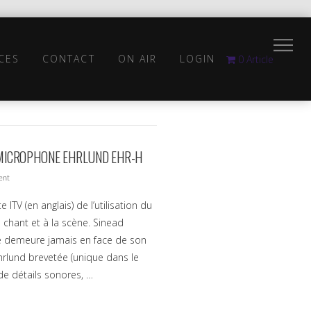
CES
CONTACT
ON AIR
LOGIN
0 Article
E MICROPHONE EHRLUND EHR-H
ent
TV (en anglais) de l’utilisation du
chant et à la scène. Sinead
 demeure jamais en face de son
hrlund brevetée (unique dans le
de détails sonores, …